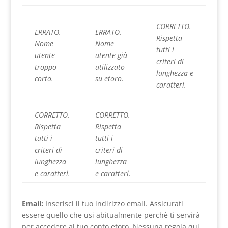
CORRETTO.
ERRATO.
ERRATO.
Rispetta
Nome
Nome
tutti i
utente
utente già
criteri di
troppo
utilizzato
lunghezza e
corto.
su etoro.
caratteri.
CORRETTO.
CORRETTO.
Rispetta
Rispetta
tutti i
tutti i
criteri di
criteri di
lunghezza
lunghezza
e caratteri.
e caratteri.
Email:
Inserisci il tuo indirizzo email. Assicurati
essere quello che usi abitualmente perchè ti servirà
per accedere al tuo conto etoro. Nessuna regola qui.