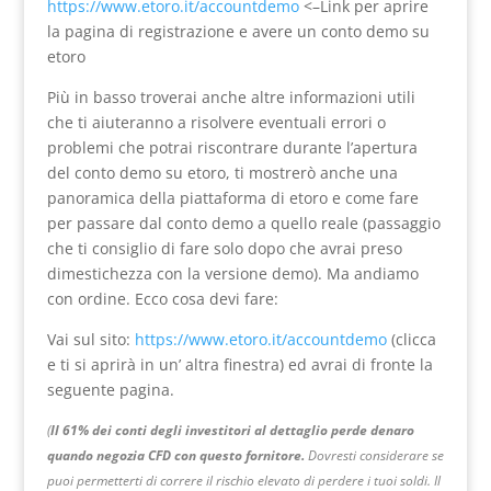
https://www.etoro.it/accountdemo
<–Link per aprire
la pagina di registrazione e avere un conto demo su
etoro
Più in basso troverai anche altre informazioni utili
che ti aiuteranno a risolvere eventuali errori o
problemi che potrai riscontrare durante l’apertura
del conto demo su etoro, ti mostrerò anche una
panoramica della piattaforma di etoro e come fare
per passare dal conto demo a quello reale (passaggio
che ti consiglio di fare solo dopo che avrai preso
dimestichezza con la versione demo). Ma andiamo
con ordine. Ecco cosa devi fare:
Vai sul sito:
https://www.etoro.it/accountdemo
(clicca
e ti si aprirà in un’ altra finestra) ed avrai di fronte la
seguente pagina.
(
Il 61% dei conti degli investitori al dettaglio perde denaro
quando negozia CFD con questo fornitore.
Dovresti considerare se
puoi permetterti di correre il rischio elevato di perdere i tuoi soldi. Il