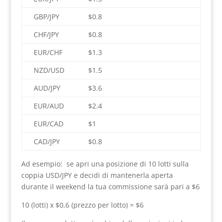
GBP/JPY
$0.8
CHF/JPY
$0.8
EUR/CHF
$1.3
NZD/USD
$1.5
AUD/JPY
$3.6
EUR/AUD
$2.4
EUR/CAD
$1
CAD/JPY
$0.8
Ad esempio: se apri una posizione di 10 lotti sulla
coppia USD/JPY e decidi di mantenerla aperta
durante il weekend la tua commissione sarà pari a $6
10 (lotti) x $0,6 (prezzo per lotto) = $6