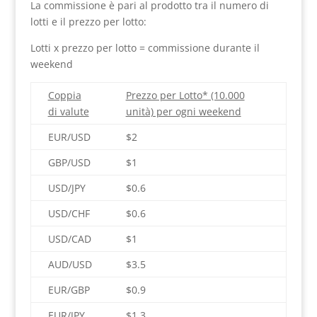
La commissione è pari al prodotto tra il numero di
lotti e il prezzo per lotto:
Lotti x prezzo per lotto = commissione durante il
weekend
Coppia
Prezzo per Lotto* (10.000
di valute
unità) per ogni weekend
EUR/USD
$2
GBP/USD
$1
USD/JPY
$0.6
USD/CHF
$0.6
USD/CAD
$1
AUD/USD
$3.5
EUR/GBP
$0.9
EUR/JPY
$1.3