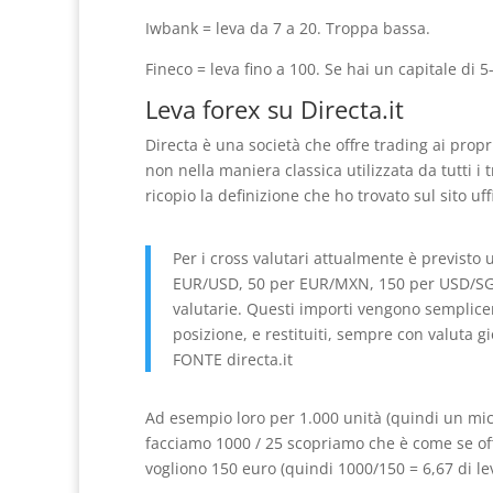
Iwbank = leva da 7 a 20. Troppa bassa.
Fineco = leva fino a 100. Se hai un capitale di 5
Leva forex su Directa.it
Directa è una società che offre trading ai propri
non nella maniera classica utilizzata da tutti i 
ricopio la definizione che ho trovato sul sito uffi
Per i cross valutari attualmente è previsto 
EUR/USD, 50 per EUR/MXN, 150 per USD/SGD), 
valutarie. Questi importi vengono semplicem
posizione, e restituiti, sempre con valuta 
FONTE directa.it
Ad esempio loro per 1.000 unità (quindi un mi
facciamo 1000 / 25 scopriamo che è come se off
vogliono 150 euro (quindi 1000/150 = 6,67 di le