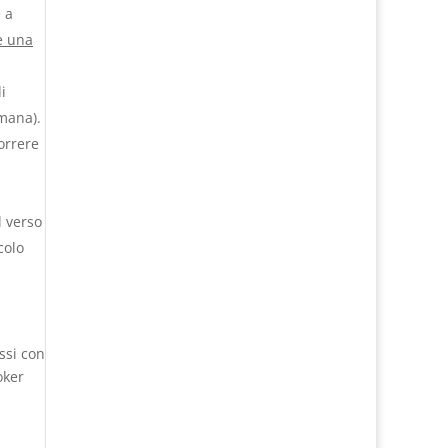
 a
re una
i
imana).
correre
l verso
colo
ssi con
oker