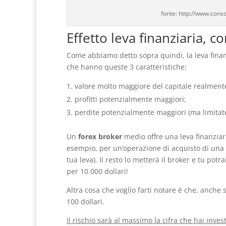
fonte: http://www.conso
Effetto leva finanziaria, 
Come abbiamo detto sopra quindi, la leva finanz
che hanno queste 3 caratteristiche:
valore molto maggiore del capitale realmente
profitti potenzialmente maggiori;
perdite potenzialmente maggiori (ma limitate 
Un
forex broker
medio offre una leva finanziari
esempio, per un’operazione di acquisto di una v
tua leva). Il resto lo metterà il broker e tu pot
per 10.000 dollari!
Altra cosa che voglio farti notare è che, anche s
100 dollari.
Il rischio sarà al massimo la cifra che hai inve