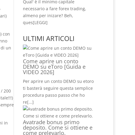
Qual' è il minimo capitale
necessario a fare forex trading,
o
almeno per inizare? Beh,
ari)
ques
[LEGGI]
o) con
ULTIMI ARTICOLI
anno
 di un
Come aprire un conto
DEMO su eToro [Guida e
VIDEO 2026]
Per aprire un conto DEMO su etoro
ti basterà seguire questa semplice
 / 200
procedura passo passo che ho
ale!!!)
re
[...]
 sempre
Avatrade bonus primo
i in
deposito. Come si ottiene e
come prelevarlo.