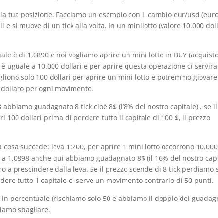
n la tua posizione. Facciamo un esempio con il cambio eur/usd (eur
i e si muove di un tick alla volta. In un minilotto (valore 10.000 doll
uale è di 1,0890 e noi vogliamo aprire un mini lotto in BUY (acquist
 è uguale a 10.000 dollari e per aprire questa operazione ci servir
vogliono solo 100 dollari per aprire un mini lotto e potremmo giovare
1 dollaro per ogni movimento.
abbiamo guadagnato 8 tick cioè 8$ (l’8% del nostro capitale) , se il
 100 dollari prima di perdere tutto il capitale di 100 $, il prezzo
a cosa succede: leva 1:200, per aprire 1 mini lotto occorrono 10.000
090 a 1,0898 anche qui abbiamo guadagnato 8$ (il 16% del nostro capit
aro a prescindere dalla leva. Se il prezzo scende di 8 tick perdiamo
dere tutto il capitale ci serve un movimento contrario di 50 punti.
in percentuale (rischiamo solo 50 e abbiamo il doppio dei guadagn
iamo sbagliare.