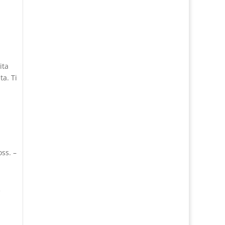
ita
ta. Ti
ss. –
e