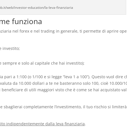
b.it/web/investor-education/la-leva-finanziaria
come funziona
iaria nel forex e nel trading in generale, ti permette di aprire ope
 investito;
sempre e solo al capitale che hai investito);
a pari a 1:100 (o 1/100 e si legge “leva 1 a 100”). Questo vuol dire 
aluta da 10.000 dollari a te ne basteranno solo 100, cioè 10.000/10
rai beneficiare di utili maggiori visto che è come se hai acquistato va
e sbaglierai completamente l’investimento, il tuo rischio si limiterà 
stito indipendentemente dalla leva finanziaria
.