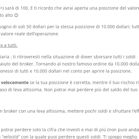
>) sarà di 100. E ti ricordo che avrai aperta una posizione del valor
o alto 😉
sogno di soli 50 dollari per la stessa posizione di 10.000 dollari; tut
 valore reale dell’operazione.
x a tutti.
a ; ti ritroveresti nella situazione di dover sborsare tutti i soldi
l’aiuto del broker. Tornando al nostro famoso ordine da 10.000 dolla
essi di tutti e 10.000 dollari nel conto per aprire la posizione.
iù velocemente
se la tua posizione è corretta, mentre il tuo rischio 
 caso di leva altissima. Non potrai mai perdere più del saldo del tuo
roker con una leva altissima, mettere pochi soldi e sfruttare l’ef
otrai perdere solo la cifra che investi e mai di più (non puoi and
 “
velocità
” con la quale puoi perdere questi soldi. Ti spiego meglio.