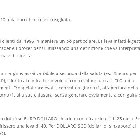
-10 mila euro, Fineco è consigliata.
 clienti dal 1996 in maniera un pò particolare. La leva infatti è gest
trader e i broker bensì utilizzando una definizione che va interpreta
ciale di directa:
un margine, assai variabile a seconda della valuta (es. 25 euro per
riferito al contratto singolo di controvalore pari a 1.000 unità
ente “congelati/prelevati”, con valuta giorno+1, all’apertura della
giorno+1, alla sua chiusura, senza generare ovviamente alcun gain/lo
cro lotto) su EURO DOLLARO chiedono una “cauzione” di 25 euro. S
rissero una leva di 40. Per DOLLARO SGD (dollari di singapore) ci
va).