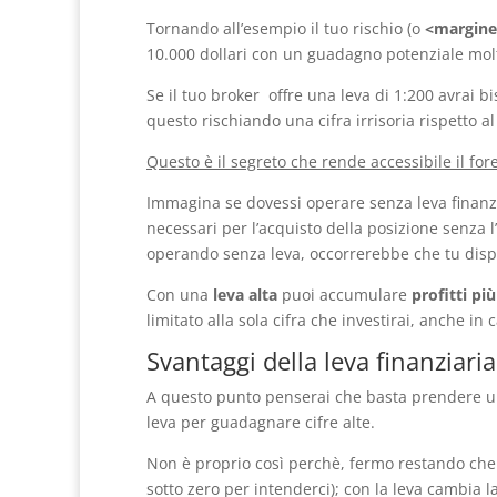
Tornando all’esempio il tuo rischio (o
<margine
10.000 dollari con un guadagno potenziale molt
Se il tuo broker offre una leva di 1:200 avrai bi
questo rischiando una cifra irrisoria rispetto al
Questo è il segreto che rende accessibile il fore
Immagina se dovessi operare senza leva finanziari
necessari per l’acquisto della posizione senza 
operando senza leva, occorrerebbe che tu dispon
Con una
leva alta
puoi accumulare
profitti p
limitato alla sola cifra che investirai, anche in
Svantaggi della leva finanziaria
A questo punto penserai che basta prendere un b
leva per guadagnare cifre alte.
Non è proprio così perchè, fermo restando che p
sotto zero per intenderci); con la leva cambia la