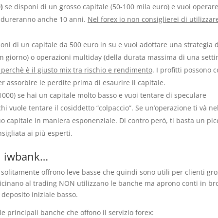
)
se disponi di un grosso capitale (50-100 mila euro) e vuoi operare
e dureranno anche 10 anni.
Nel forex io non consiglierei di utilizza
oni di un capitale da 500 euro in su e vuoi adottare una strategia d
n giorno) o operazioni multiday (della durata massima di una sett
 perchè è il giusto mix tra rischio e rendimento
. I profitti possono 
assorbire le perdite prima di esaurire il capitale.
 1000) se hai un capitale molto basso e vuoi tentare di speculare
i vuole tentare il cosiddetto “colpaccio”. Se un’operazione ti và ne
uo capitale in maniera esponenziale. Di contro però, ti basta un pic
igliata ai più esperti.
o, iwbank…
solitamente offrono leve basse che quindi sono utili per clienti gro
vvicinano al trading NON utilizzano le banche ma aprono conti in br
 deposito iniziale basso.
le principali banche che offono il servizio forex: