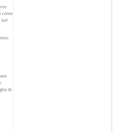
anno
co come
n bel
 mini
uale
i
glia di