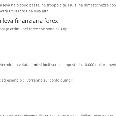
 leva nè troppo bassa, nè troppo alta. Più si ha dimestichezza con 
otrà utilizzare una leva alta.
 leva finanziaria forex
oni (o ordini) nel forex che sono di 3 tipi:
eterminata valuta. I
mini lotti
sono composti da 10.000 dollari ment
x ad esempio ci vorranno sul conto quindi:
 1 lotto avrai bisogno di 100.000 / 100 = 1.000 dollari; mentre per