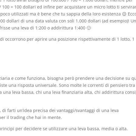
/ 100 = 100 dollari ed infine per acquistare un micro lotto ti servir
ono poco utilizzati ma è bene che tu sappia della loro esistenza 😉 Ec
000 dollari di una data valuta con soli 1.000 dollari (ad esempio)! U
frisse una leva di 1:200 o addirittura 1:400 🙂
di occorrono per aprire una posizione rispettivamente di 1 lotto, 1
nanziaria e come funziona, bisogna però prendere una decisione su q
te una risposta universale. Sono molte le correnti di pensiero tra 
ia una leva bassa, chi una leva finanziaria alta, chi addirittura consi
, di farti un’idea precisa dei vantaggi/svantaggi di una leva
er il trading che hai in mente.
rincipi per decidere se utilizzare una leva bassa, media o alta.